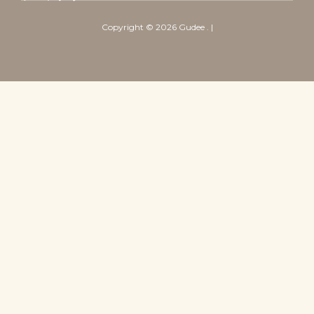
Copyright ©
2026
Gudee
. |