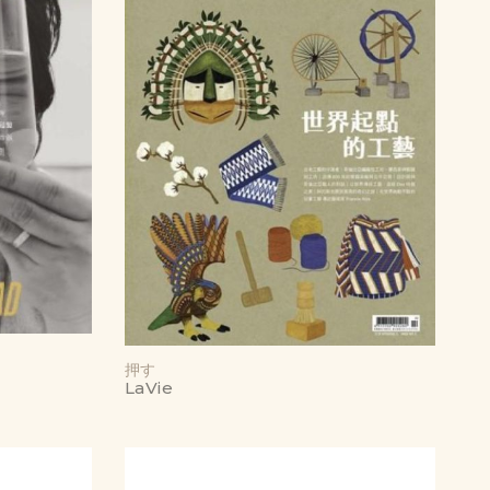
押す
LaVie