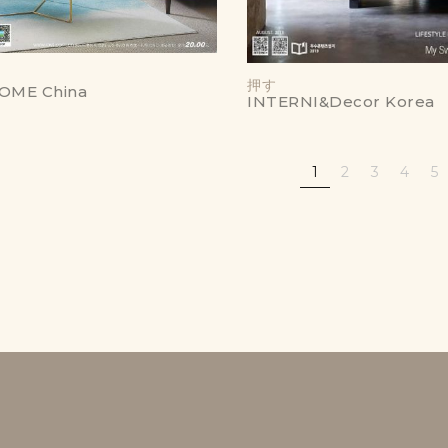
押す
HOME China
INTERNI&Decor Korea
1
2
3
4
5