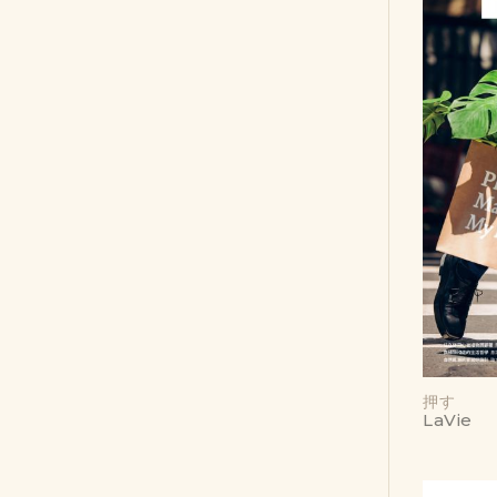
押す
LaVie