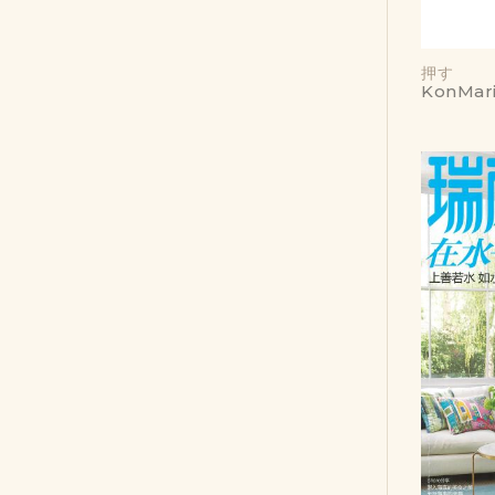
押す
KonMar