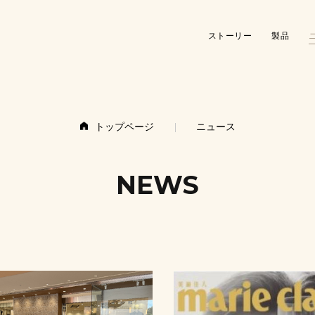
ストーリー
製品
ストーリー
製品
グディについて
ギフト＆
グディについて
ギフト＆シーズン
工場とデザイン
ストレー
グディの歴史
小さな家
工場とデザイン
ストレージと組織
トップページ
ニュース
キッチン
グディの歴史
小さな家具
ランドリ
エントリー
NEWS
キッチン＆ダイニング
ランドリー＆バス
エントリー & デスク