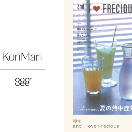
押す
and I love Frecious