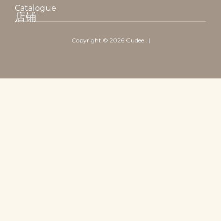
Catalogue
店铺
Copyright ©
2026
Gudee
. |